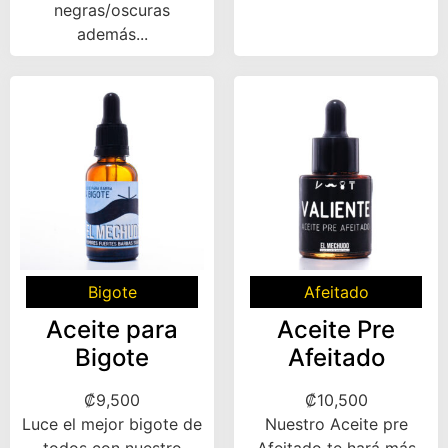
negras/oscuras
además...
Bigote
Afeitado
Aceite para
Aceite Pre
Bigote
Afeitado
₡
9,500
₡
10,500
Luce el mejor bigote de
Nuestro Aceite pre
todos con nuestro
Afeitado te hará más