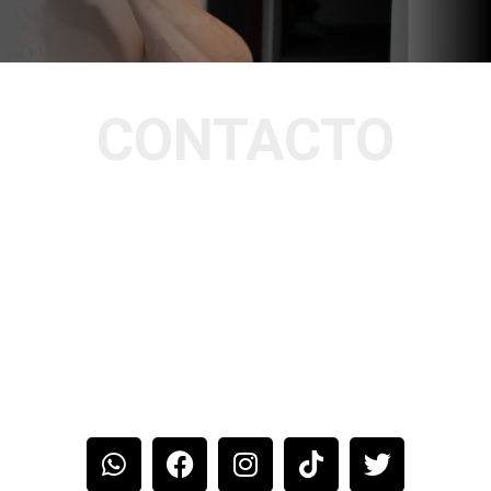
CONTACTO
TELÉFONO: 88325606
DIRECCIÓN: SAN JOSÉ, AV.14
CALLE 9 Y 11 DIAGONAL AL
PARQUE LOS MERCADITOS
EMAIL:
ELMECHUDOCR@GMAIL.COM