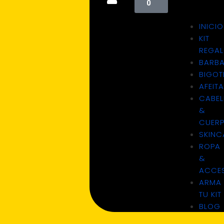
0
INICIO
KIT
REGA
BARB
BIGOT
AFEIT
CABEL
&
CUER
SKINC
ROPA
&
ACCE
ARMA
TU KIT
BLOG