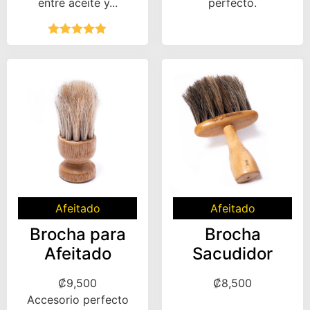
entre aceite y...
perfecto.
Valorado
con
5.00
de
5
Afeitado
Afeitado
Brocha para
Brocha
Afeitado
Sacudidor
₡
9,500
₡
8,500
Accesorio perfecto