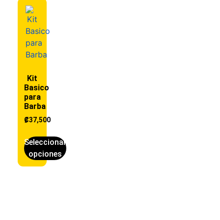
Kit
Basico
para
Barba
₡
37,500
Seleccionar
opciones