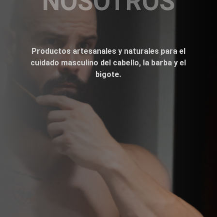
NOSOTROS
Productos artesanales y naturales para el
cuidado masculino del cabello, la barba y el
bigote.