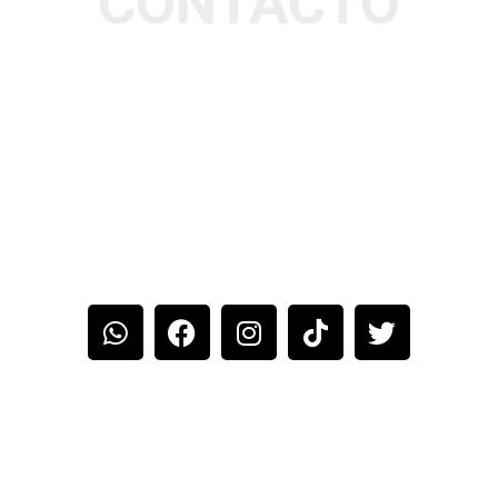
CONTACTO
TELÉFONO: 88325606
DIRECCIÓN: SAN JOSÉ, AV.14
CALLE 9 Y 11 DIAGONAL AL
PARQUE LOS MERCADITOS
EMAIL:
ELMECHUDOCR@GMAIL.COM