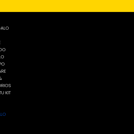
GALO
E
ADO
LO
PO
ARE
&
RIOS
U KIT
ALO