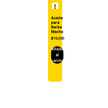
Aceite
para
Barba
Macho
₡
10,500
Añadir
al
carrito