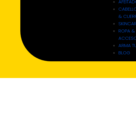
AFEITA
CABELL
& CUER
SKINCA
ROPA &
ACCESO
ARMA TU
BLOG