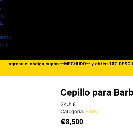
DO
O
PO
RE
RIOS
 KIT
Ingresa el código cupón **MECHUDO** y obtén 10% DES
Cepillo para Ba
SKU:
8
Categoría:
Barba
₡
8,500