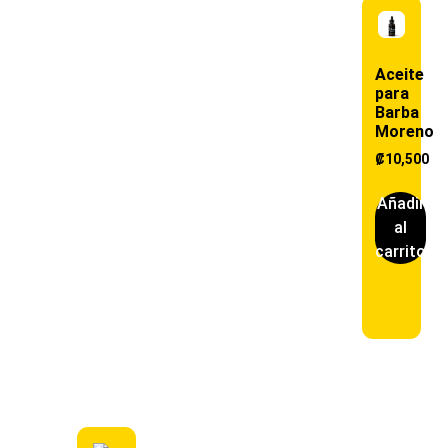
Aceite
para
Barba
Moreno
₡
10,500
Añadir
al
carrito