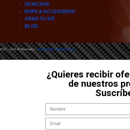
SKINCARE
ROPA & ACCESORIOS
ARMA TU KIT
BLOG
2022 – 2026 El Mechudo |
Diseño Web IntensAds.com
¿Quieres recibir ofe
de nuestros p
Suscríb