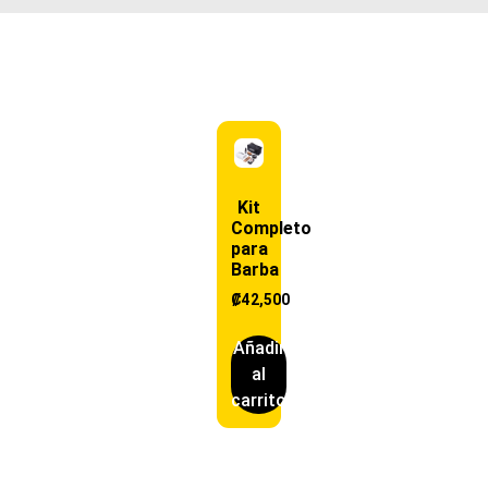
Kit
Completo
para
Barba
₡
42,500
Añadir
al
carrito