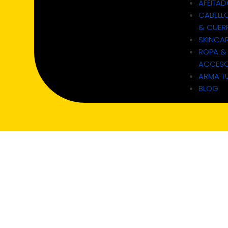
AFEITA
CABELL
& CUER
SKINCA
ROPA &
ACCESO
ARMA TU
BLOG