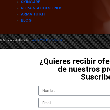
SKINCARE
ROPA & ACCESORIOS
ARMA TU KIT
BLOG
2022 – 2026 El Mechudo |
Diseño Web IntensAds.com
¿Quieres recibir ofe
de nuestros p
Suscríb