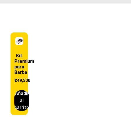
Kit
Premium
para
Barba
₡
49,500
Añadir
al
carrito