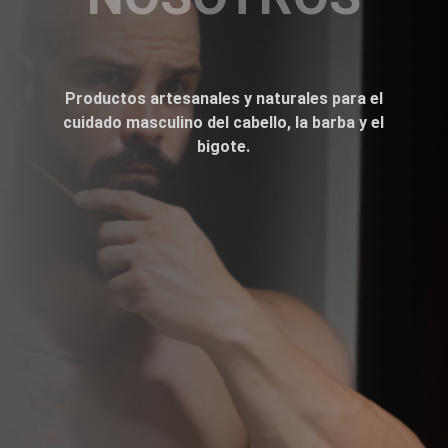
Productos artesanales y naturales para el
cuidado masculino del cabello, la barba y el
bigote.