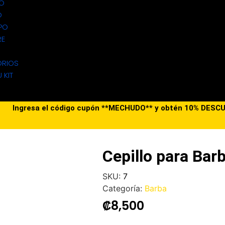
DO
O
PO
RE
RIOS
 KIT
Ingresa el código cupón **MECHUDO** y obtén 10% DES
Cepillo para Bar
SKU:
7
Categoría:
Barba
₡
8,500