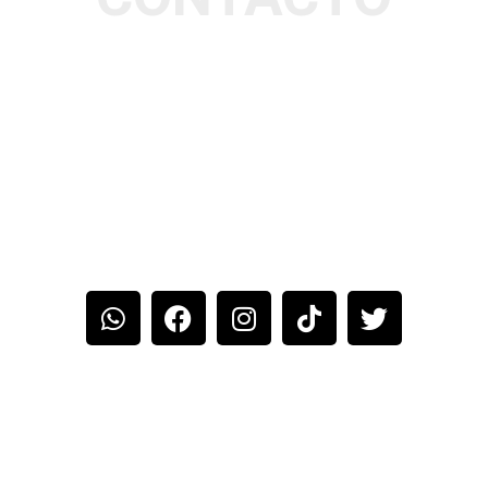
TELÉFONO: 88325606
DIRECCIÓN: SAN JOSÉ, AV.14
CALLE 9 Y 11 DIAGONAL AL
PARQUE LOS MERCADITOS
EMAIL:
ELMECHUDOCR@GMAIL.COM