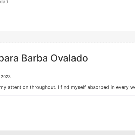
idad.
 para Barba Ovalado
 2023
my attention throughout. I find myself absorbed in every w