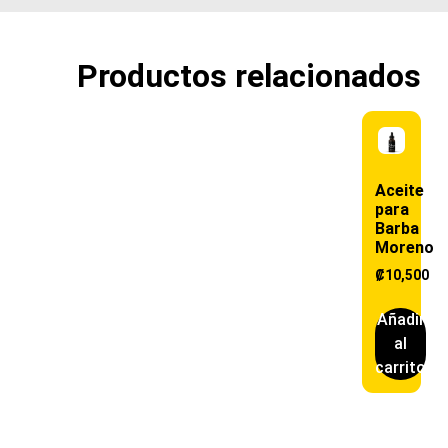
Productos relacionados
Aceite
para
Barba
Moreno
₡
10,500
Añadir
al
carrito