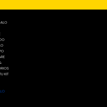
GALO
E
ADO
LO
PO
ARE
&
RIOS
U KIT
ALO