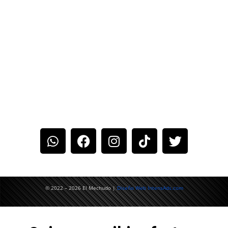
TELÉFONO: 88325606
DIRECCIÓN: SAN JOSÉ, AV.14
CALLE 9 Y 11 DIAGONAL AL
PARQUE LOS MERCADITOS
EMAIL:
ELMECHUDOCR@GMAIL.COM
© 2022 – 2026 El Mechudo |
Diseño Web IntensAds.com