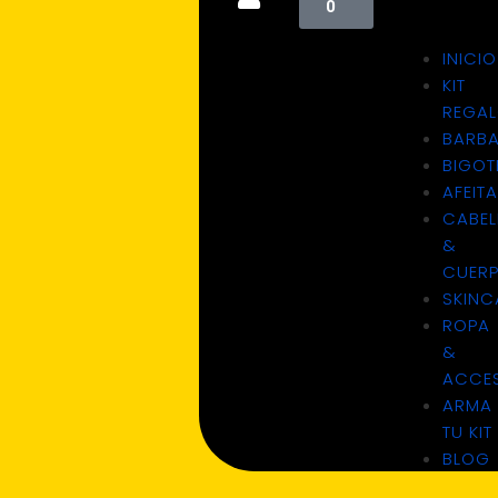
0
INICIO
KIT
REGA
BARB
BIGOT
AFEIT
CABEL
&
CUER
SKINC
ROPA
&
ACCE
ARMA
TU KIT
BLOG