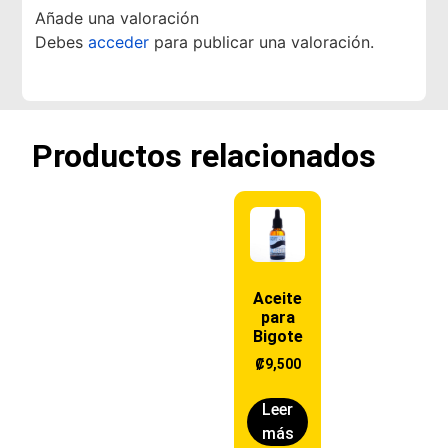
Añade una valoración
Debes
acceder
para publicar una valoración.
Productos relacionados
Aceite
para
Bigote
₡
9,500
Leer
más