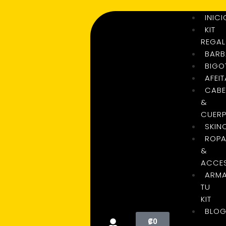
INICI
KIT
REGA
BARB
BIGO
AFEI
CABE
&
CUER
SKIN
ROP
&
ACCE
ARM
TU
KIT
BLO
₡
0