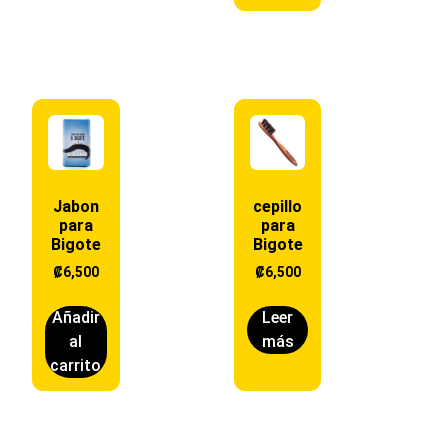
Jabon
cepillo
para
para
Bigote
Bigote
₡
6,500
₡
6,500
Añadir
Leer
al
más
carrito