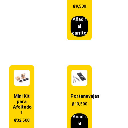
₡
9,500
Añadir
al
carrito
Mini Kit
Portanavajas
para
₡
13,500
Afeitado
1
Añadir
₡
32,500
al