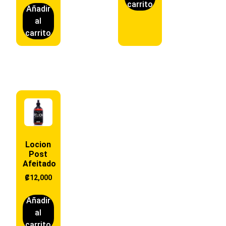
carrito
Añadir
al
carrito
Locion
Post
Afeitado
₡
12,000
Añadir
al
carrito