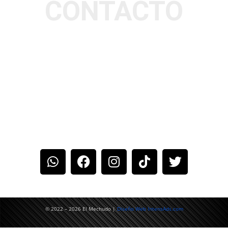
CONTACTO
TELÉFONO: 88325606
DIRECCIÓN: SAN JOSÉ, AV.14
CALLE 9 Y 11 DIAGONAL AL
PARQUE LOS MERCADITOS
EMAIL:
ELMECHUDOCR@GMAIL.COM
© 2022 – 2026 El Mechudo |
Diseño Web IntensAds.com