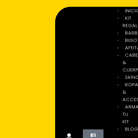
INICI
KIT
REGA
BARB
BIGO
AFEI
CABE
&
CUER
SKIN
ROP
&
ACCE
ARM
TU
KIT
BLO
₡
0