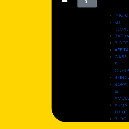
0
INICIO
KIT
REGA
BARB
BIGOT
AFEIT
CABEL
&
CUER
SKINC
ROPA
&
ACCE
ARMA
TU KIT
BLOG