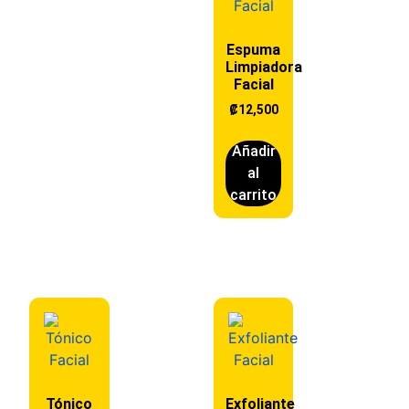
Espuma
Limpiadora
Facial
₡
12,500
Añadir
al
carrito
Tónico
Exfoliante