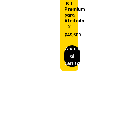
Kit
Premium
para
Afeitado
2
₡
49,500
Añadir
al
carrito