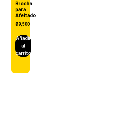
Brocha
para
Afeitado
₡
9,500
Añadir
al
carrito