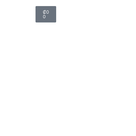
₡
0
0