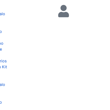
alo
o
o
po
e
rios
 Kit
alo
o
o