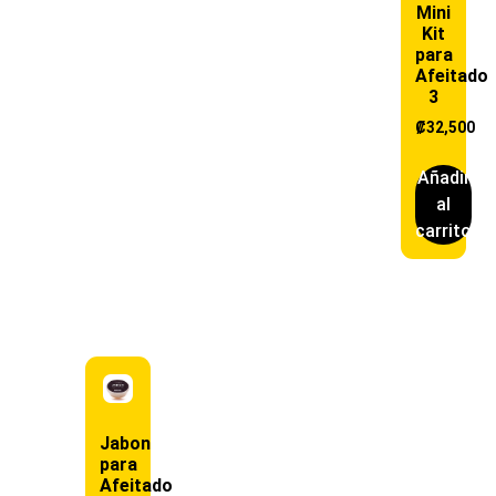
Mini
Kit
para
Afeitado
3
₡
32,500
Añadir
al
carrito
Jabon
para
Afeitado