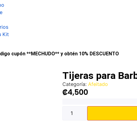
po
e
rios
 Kit
código cupón **MECHUDO** y obtén 10% DESCUENTO
Tijeras para Bar
Categoría:
Afeitado
₡
4,500